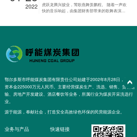
虎跃龙腾兴骏业，莺歌燕舞羡鹏程。 随着一声欢
2022
遮月，疫情不可挡春。身为内蒙古本土的民营企
2022年安全生产工作提出规划。 奇总指出，2021
快的音乐响起，由集团财务部带来的歌舞表演开
业，呼能集团积极履行社会责任，回馈社会，用
年集团公司安全生产工作运行平稳，安全包保工
门红，“勇毅前行谱新篇，百年筑梦创未来” 呼能
实际行动全力支持疫情防控，传递社会正能量！
作、安全生产三年专项行动、安全生产月、煤矿
集团2022新春联欢会正式开始！ 静美的冬日，
践行责任显担当，呼能煤炭集团自成立以来，始
智能化、绿色矿山建设等各项工作都达到安全生
孕育着美好。 回首2021年，我们豪情满怀，有为
终坚持“源于能源，奉献社会”的发展理念，在企业
产预期目标，给予集团公司安技部及各单位负责
奋发。跨越2021年，我们不忘初心，砥砺前行。
做大做强的同时，时刻关注着社会民生和老百姓
人、安全负责人充分肯定。 同时，奇总对集团公
展望2022年，我们继往开来，重任在肩。 董事
的生活，在捐资助学、抗震救灾、疫情防控、民
司2022年安全生产工作提出具体要求：一是各单
长祝福 呼能集团董事长呼治云先生特意从首都北
族宗教、结对帮扶等方面完成捐款1.1亿余元。急
位要要高度重视安全生产工作，充分提高全员安
京向我们发来新春祝福，他向始终支持和关怀呼
难愁盼之时，方显民企无畏担当，呼能煤炭集团
全意识、责任意识、担当意识，做到安全工作不
能事业发展的地方各级党委和政府、合作协作伙
将在全力谋发展的同时，继续倾力于社会公益事
放松；...
伴和各位股东、全体员工及家属朋友们致以最衷
业，初心不改，厚爱永存。
心的感谢和新春最美好的祝福。 优秀员工表彰
呼能集团副总经理魏巴特尔、呼能集团总工程师
鄂尔多斯市呼能煤炭集团有限责任公司始建于2002年8月28日，注册
李启生上台为优秀员工们颁奖 先进工作者表彰
资本金225000万元人民币。主要经营煤炭生产、洗选、销售、货物运
呼能集团副总经理兼小额贷款公司总经理呼秀
输、房地产开发建设、酒店餐饮等业务，所属行业为煤炭开采洗选行
英、呼能集团副总经理兼隆腾房地产公司总经理
业。
马军上台为先进工作者们颁奖 突出贡献奖颁奖
呼能集团总经理、安委会主任兼呼氏煤炭公司总
源于能源，奉献社会，打造安全高效绿色环保的民营能源企业。
经理奇跃进、呼能集团常务副总经理兼运销公司
总经理、铧尖管理公司总经理呼小燕上台为运销
公司颁...
业务与产品
快速链接