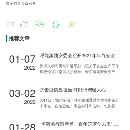
警示教育会议召开
分享
推荐文章
01-07
呼能集团安委会召开2021年年终安全生产工作会
为深入学习贯彻习近平总书记关于安全生产工作
2022
重要论述和指示批示精神，全面落实安全生产工
作会议要求，2022年1月4日下午，呼能集团安委
会召开2021年年终安全生产工作会议，总结全年
03-02
抗击疫情显担当 呼能捐赠暖人心
集团公司整体安全生产情况，安排部署各单位下
一年度安全生产工作。会议由集团公司总经理助
3月1日，鄂尔多斯市呼能集团通过鄂尔多斯市红
2022
理、安委会副主任郭锁平主持，集团公司总经
十字会、自治区红十字会向呼和浩特、包头捐款
理、安委会主任奇跃进出席并发表重要讲话。各
500万元，助力内蒙古疫情防控工作。 多难兴
分子公司、煤矿安全生产负责人参加了会议。
邦，共克时艰！自新冠疫情发生以来，呼能煤炭
会上，各分子公司及煤矿安全生产负责人向集团
01-28
“勇毅前行谱新篇，百年筑梦创未来” 呼能集团2022年新春联欢会
集团已累计捐款1500多万元，全力支持地方医疗
公司安委会安全履责进行了安全履责述职报告，
机构，为疫情防控贡献着自己的力量。 乌云不可
总结分析了2021年安全生产工作开展情况，并对