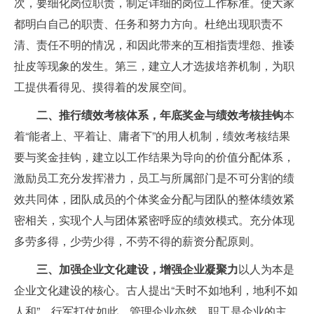
次，要细化岗位职责，制定详细的岗位工作标准。使大家
都明白自己的职责、任务和努力方向。杜绝出现职责不
清、责任不明的情况，和因此带来的互相指责埋怨、推诿
扯皮等现象的发生。第三，建立人才选拔培养机制，为职
工提供看得见、摸得着的发展空间。
二、推行绩效考核体系，年底奖金与绩效考核挂钩
本
着“能者上、平着让、庸者下”的用人机制，绩效考核结果
要与奖金挂钩，建立以工作结果为导向的价值分配体系，
激励员工充分发挥潜力，员工与所属部门是不可分割的绩
效共同体，团队成员的个体奖金分配与团队的整体绩效紧
密相关，实现个人与团体紧密呼应的绩效模式。充分体现
多劳多得，少劳少得，不劳不得的薪资分配原则。
三、加强企业文化建设，增强企业凝聚力
以人为本是
企业文化建设的核心。古人提出“天时不如地利，地利不如
人和”，行军打仗如此，管理企业亦然。职工是企业的主